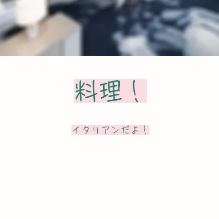
料理！
​イタリアンだよ！